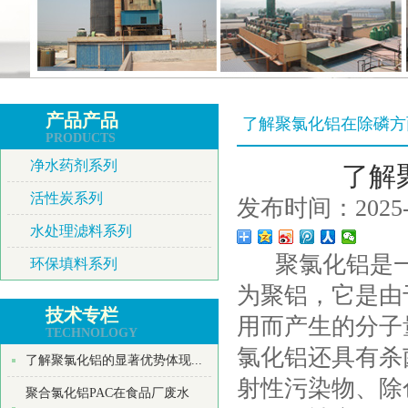
产品产品
了解聚氯化铝在除磷方
PRODUCTS
净水药剂系列
了解
活性炭系列
发布时间：2025-0
水处理滤料系列
聚氯化铝是一
环保填料系列
为聚铝，它是由
技术专栏
用而产生的分子
TECHNOLOGY
氯化铝还具有杀
了解聚氯化铝的显著优势体现...
射性污染物、除
聚合氯化铝PAC在食品厂废水